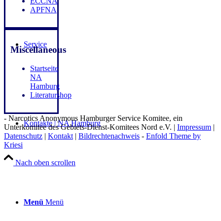
ECCNA
APFNA
Service
Miscellaneous
Startseite
NA
Hamburg
Literaturshop
- Narcotics Anonymous Hamburger Service Komitee, ein
Kontakte | NA Hamburg
Unterkomitee des Gebiets-Dienst-Komitees Nord e.V. |
Impressum
|
Datenschutz
|
Kontakt
|
Bildrechtenachweis
-
Enfold Theme by
Kriesi
Nach oben scrollen
Menü
Menü