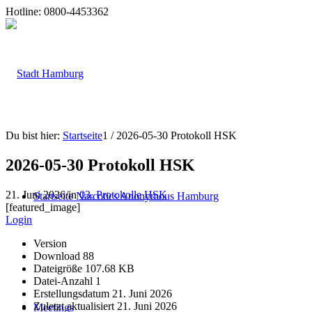
Hotline: 0800-4453362
Du bist hier:
Startseite
1
/
2026-05-30 Protokoll HSK
2026-05-30 Protokoll HSK
21. Juni 2026
/
in
03. Protokolle HSK
Startseite Narcotics Anonymous Hamburg
[featured_image]
Login
Version
Download
88
Dateigröße
107.68 KB
Datei-Anzahl
1
Erstellungsdatum
21. Juni 2026
Zuletzt aktualisiert
21. Juni 2026
Meetings