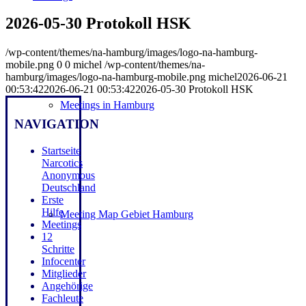
2026-05-30 Protokoll HSK
/wp-content/themes/na-hamburg/images/logo-na-hamburg-
mobile.png
0
0
michel
/wp-content/themes/na-
hamburg/images/logo-na-hamburg-mobile.png
michel
2026-06-21
00:53:42
2026-06-21 00:53:42
2026-05-30 Protokoll HSK
Meetings in Hamburg
NAVIGATION
Startseite
Narcotics
Anonymous
Deutschland
Erste
Hilfe
Meeting Map Gebiet Hamburg
Meetings
12
Schritte
Infocenter
Mitglieder
Angehörige
Fachleute