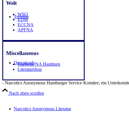
Welt
WSO
Termine
EDM
ECCNA
APFNA
Miscellaneous
Downloads
Startseite NA Hamburg
Literaturshop
- Narcotics Anonymous Hamburger Service Komitee, ein Unterkomite
Nach oben scrollen
Narcotics Anonymous Literatur