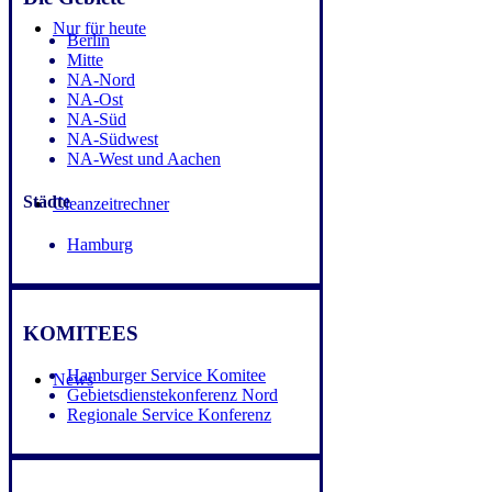
Nur für heute
Berlin
Mitte
NA-Nord
NA-Ost
NA-Süd
NA-Südwest
NA-West und Aachen
Städte
Cleanzeitrechner
Hamburg
KOMITEES
Hamburger Service Komitee
News
Gebietsdienstekonferenz Nord
Regionale Service Konferenz