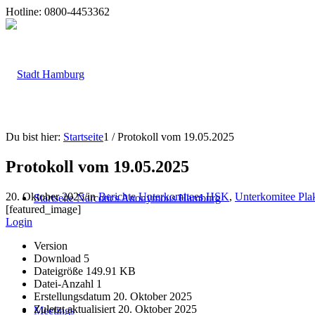
Hotline: 0800-4453362
Du bist hier:
Startseite
1
/
Protokoll vom 19.05.2025
Protokoll vom 19.05.2025
20. Oktober 2025
/
in
Berichte Unterkomitees HSK
,
Unterkomitee Pla
Startseite Narcotics Anonymous Hamburg
[featured_image]
Login
Version
Download
5
Dateigröße
149.91 KB
Datei-Anzahl
1
Erstellungsdatum
20. Oktober 2025
Zuletzt aktualisiert
20. Oktober 2025
Meetings