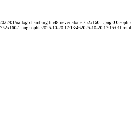
27/2022/01/na-logo-hamburg-hh48-never-alone-752x160-1.png
0
0
sophi
e-752x160-1.png
sophie
2025-10-20 17:13:46
2025-10-20 17:15:01
Proto