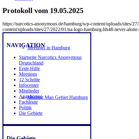
Protokoll vom 19.05.2025
https://narcotics-anonymous.de/hamburg/wp-content/uploads/sites/
content/uploads/sites/27/2022/01/na-logo-hamburg-hh48-never-alon
NAVIGATION
Meetings in Hamburg
Startseite Narcotics Anonymous
Deutschland
Erste Hilfe
Meetings
12 Schritte
Infocenter
Mitglieder
Angehörige
Meeting Map Gebiet Hamburg
Fachleute
Politik
Die Gebiete
Die Gebiete