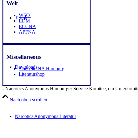
Welt
WSO
Termine
EDM
ECCNA
APFNA
Miscellaneous
Downloads
Startseite NA Hamburg
Literaturshop
- Narcotics Anonymous Hamburger Service Komitee, ein Unterkomite
Nach oben scrollen
Narcotics Anonymous Literatur