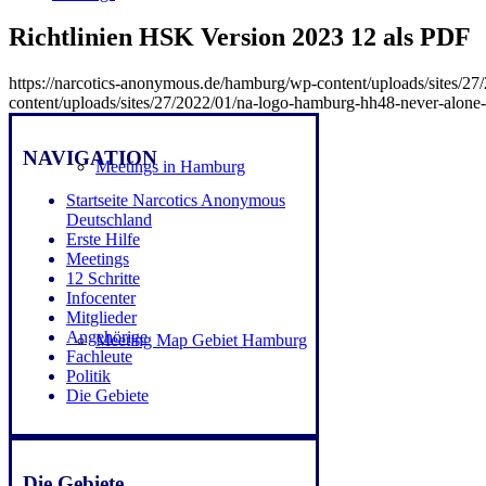
Richtlinien HSK Version 2023 12 als PDF
https://narcotics-anonymous.de/hamburg/wp-content/uploads/sites/
content/uploads/sites/27/2022/01/na-logo-hamburg-hh48-never-alon
NAVIGATION
Meetings in Hamburg
Startseite Narcotics Anonymous
Deutschland
Erste Hilfe
Meetings
12 Schritte
Infocenter
Mitglieder
Angehörige
Meeting Map Gebiet Hamburg
Fachleute
Politik
Die Gebiete
Die Gebiete