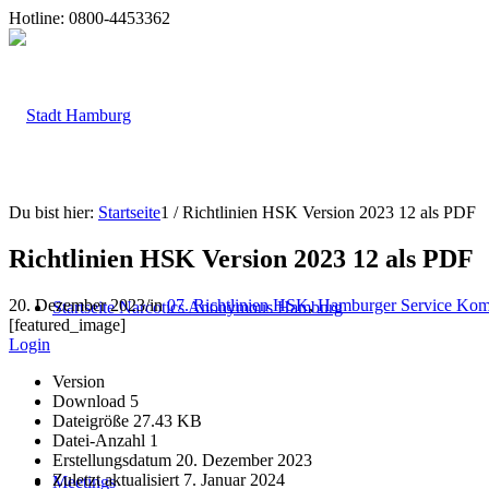
Hotline: 0800-4453362
Du bist hier:
Startseite
1
/
Richtlinien HSK Version 2023 12 als PDF
Richtlinien HSK Version 2023 12 als PDF
20. Dezember 2023
/
in
07. Richtlinien HSK
,
Hamburger Service Kom
Startseite Narcotics Anonymous Hamburg
[featured_image]
Login
Version
Download
5
Dateigröße
27.43 KB
Datei-Anzahl
1
Erstellungsdatum
20. Dezember 2023
Zuletzt aktualisiert
7. Januar 2024
Meetings