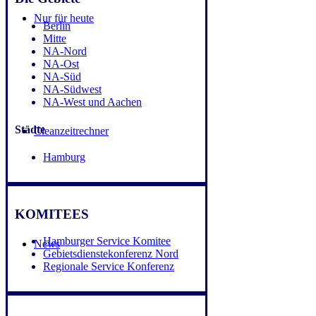
Nur für heute
Berlin
Mitte
NA-Nord
NA-Ost
NA-Süd
NA-Südwest
NA-West und Aachen
Städte
Cleanzeitrechner
Hamburg
KOMITEES
Hamburger Service Komitee
News
Gebietsdienstekonferenz Nord
Regionale Service Konferenz