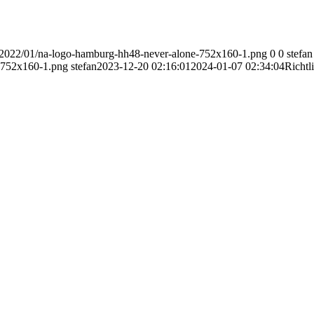
27/2022/01/na-logo-hamburg-hh48-never-alone-752x160-1.png
0
0
stefan
e-752x160-1.png
stefan
2023-12-20 02:16:01
2024-01-07 02:34:04
Richtl