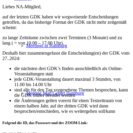
Liebes NA-Mitglied,
auf der letzten GDK haben wir wegweisende Entscheidungen
getroffen, da das bisherige Format der GDK nicht mehr zeitgemäß
scheint:
zu lange Zeiträume zwischen zwei Terminen (3 Monate) und zu
lang ( = von 10.00 – 17.00 Uhr).
Meetings in Hamburg
Deshalb hier zusammengefasst die Entscheidung(en) der GDK vom
27..2024:
die nächsten drei GDK’s finden ausschließlich als Online-
Veranstaltungen statt
jede GDK-Veranstaltung dauert maximal 3 Stunden, von
11.00 bis 14.00 Uhr
sind alle für den Tag vorgesehene Themen besprochen, kann
Meeting Map Gebiet Hamburg
die GDK früher beendet werden
die Änderungen gelten vorerst für einen Testzeitraum von
einem halben Jahr, auf der dritten GDK wird dann
besprochen/entschieden, wie es weitergehen soll/kann
Folgend die ID, das Passwort und der ZOOM-Link: