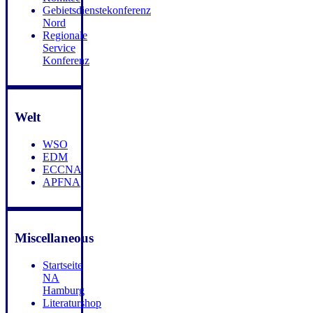
Gebietsdienstekonferenz
Nord
Regionale
Service
Konferenz
Welt
WSO
EDM
ECCNA
APFNA
Miscellaneous
Startseite
NA
Hamburg
Literaturshop