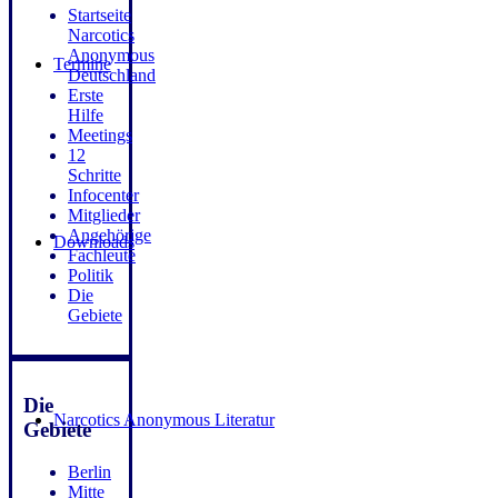
Startseite
Narcotics
Anonymous
Termine
Deutschland
Erste
Hilfe
Meetings
12
Schritte
Infocenter
Mitglieder
Angehörige
Downloads
Fachleute
Politik
Die
Gebiete
Die
Narcotics Anonymous Literatur
Gebiete
Berlin
Mitte