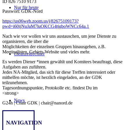
ID 826 7510 9173
Nur für heute
Passwort: GDK-Nord
https://us06web.zoom.us/j/82675109173?
pwd=i60ijNuJaM7luOKCG4tjgboWNCc64a.1
Nach wie vor wollen wir uns austauschen, um jene Dienste zu
organisieren, die über die
Möglichkeiten der einzelnen Gruppen hinausgehen, z.B.
Meetinglisten, Gebiets-Website und vieles mehr.
Cleanzeitrechner
Es werden Diener *innen gewählt und Komitees beauftragt, diese
Aufgaben aus zuführen.
Jedes NA-Mitglied, das sich für diese Treffen interessiert oder
mithelfen möchte, ist herzlich eingeladen, an der GDK
teilzunehmen.
Tagesordnungspunkte, Protokolle etc. findest Du im
<strong>
News
G24h | Chair GDK | chair@nanord.de
NAVIGATION