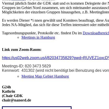
Viermal jährlich findet die GDK statt und es kommen Delegierte der
Gruppen im Gebiet Nord zusammen, um sich miteinander auszutausche
Möglichkeiten der einzelnen Gruppen hinausgehen, z.B. Meetinglisten
Es werden Diener *i nnen gewählt und Komitees beauftragt, diese Au
Jedes NA-Mitglied, das sich für diese Treffen interessiert oder mithe
Tagesordnungspunkte, Protokolle etc. findest Du im
Downloadbereich
Meetings in Hamburg
Link zum Zoom-Raum:
https://us02web.zoom.us/j/82034735829?pwd=RUVEZ1o
Meetings-ID: 820 3473 5829
Kennwort: 431302 (wird nicht benötigt bei Benutzung des vor
Meeting Map Gebiet Hamburg
G24h
Kathrin
(Chair GDK
chair@nanord.de