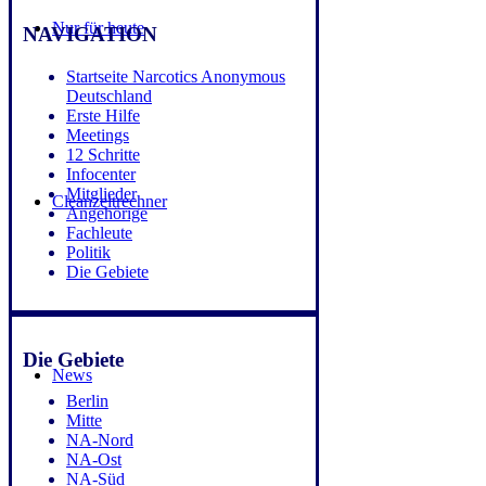
Nur für heute
NAVIGATION
Startseite Narcotics Anonymous
Deutschland
Erste Hilfe
Meetings
12 Schritte
Infocenter
Mitglieder
Cleanzeitrechner
Angehörige
Fachleute
Politik
Die Gebiete
Die Gebiete
News
Berlin
Mitte
NA-Nord
NA-Ost
NA-Süd