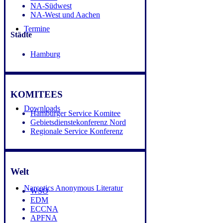
NA-Südwest
NA-West und Aachen
Termine
Städte
Hamburg
KOMITEES
Downloads
Hamburger Service Komitee
Gebietsdienstekonferenz Nord
Regionale Service Konferenz
Welt
Narcotics Anonymous Literatur
WSO
EDM
ECCNA
APFNA