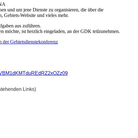
 NA
n und um jene Dienste zu organisieren, die über die
, Gebiets-Website und vieles mehr.
fgaben aus zuführen.
lfen möchte, ist herzlich eingeladen, an der GDK teilzunehmen.
 der Gebietsdienstekonferenz
xcDVBM1dKMTduREdRZ2xOZz09
stehenden Links)