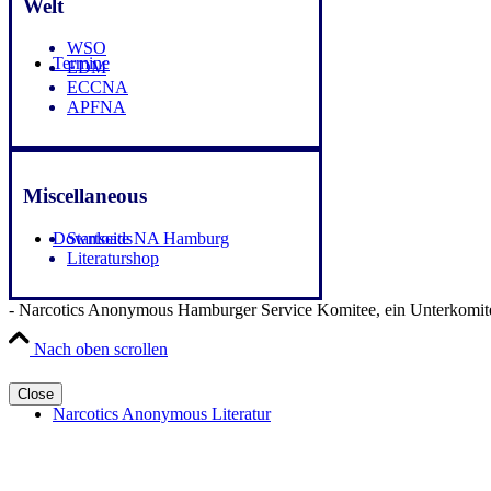
Welt
WSO
Termine
EDM
ECCNA
APFNA
Miscellaneous
Startseite NA Hamburg
Downloads
Literaturshop
- Narcotics Anonymous Hamburger Service Komitee, ein Unterkomite
Nach oben scrollen
Close
Narcotics Anonymous Literatur